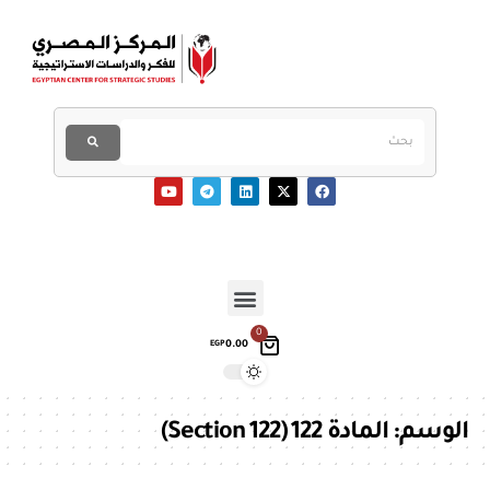
0
0.00
EGP
الوسم:
المادة 122 (Section 122)