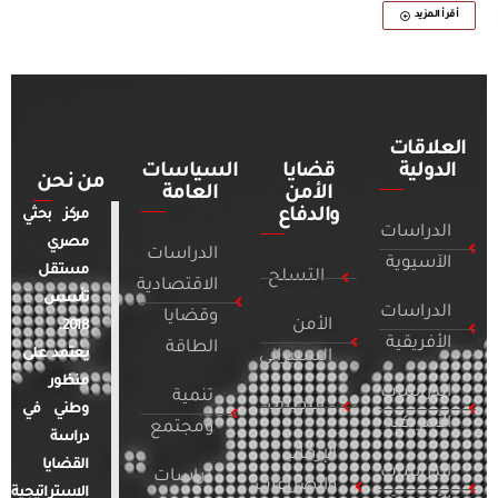
أقرأ المزيد
العلاقات
الدولية
قضايا
السياسات
من نحن
الأمن
العامة
والدفاع
مركز بحثي
الدراسات
مصري
الدراسات
الآسيوية
مستقل
التسلح
الاقتصادية
تأسس
الدراسات
وقضايا
الأمن
2018.
الأفريقية
الطاقة
يعتمد على
السيبراني
منظور
الدراسات
تنمية
التطرف
وطني في
الأمريكية
ومجتمع
دراسة
الإرهاب
القضايا
الدراسات
دراسات
والصراعات
الاستراتيجية