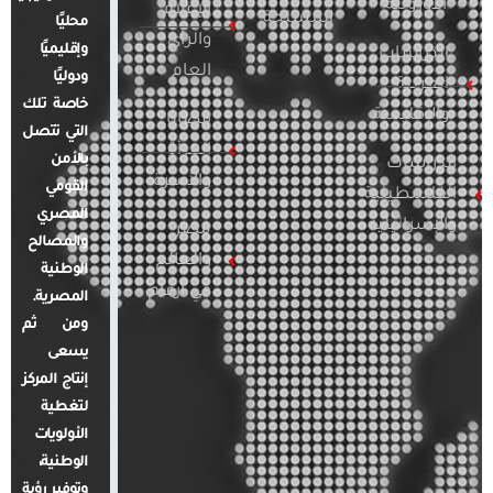
الأوروبية
الإعلام
المسلحة
محليًا
والرأي
وإقليميًا
الدراسات
العام
ودوليًا
العربية
خاصة تلك
والإقليمية
قضايا
التي تتصل
المرأة
بالأمن
الدراسات
والأسرة
القومي
الفلسطينية
المصري
والإسرائيلية
مصر
والمصالح
والعالم
الوطنية
في أرقام
المصرية.
ومن ثم
يسعى
إنتاج المركز
لتغطية
الأولويات
الوطنية،
وتوفير رؤية