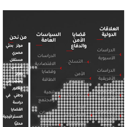
العلاقات
الدولية
قضايا
السياسات
من نحن
الأمن
العامة
والدفاع
مركز بحثي
الدراسات
مصري
الدراسات
الآسيوية
مستقل
التسلح
الاقتصادية
تأسس
الدراسات
وقضايا
الأمن
2018.
الأفريقية
الطاقة
يعتمد على
السيبراني
منظور
الدراسات
تنمية
التطرف
وطني في
الأمريكية
ومجتمع
دراسة
الإرهاب
القضايا
الدراسات
دراسات
والصراعات
الاستراتيجية
الأوروبية
الإعلام
المسلحة
محليًا