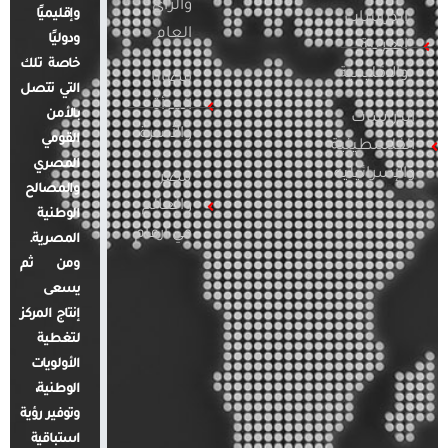
والرأي
وإقليميًا
الدراسات
العام
ودوليًا
العربية
خاصة تلك
والإقليمية
قضايا
التي تتصل
المرأة
بالأمن
الدراسات
والأسرة
القومي
الفلسطينية
المصري
والإسرائيلية
مصر
والمصالح
والعالم
الوطنية
في أرقام
المصرية.
ومن ثم
يسعى
إنتاج المركز
لتغطية
الأولويات
الوطنية،
وتوفير رؤية
استباقية