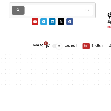
0
En
ز
English
المرصد
EGP
0.00