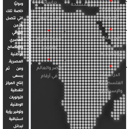
دراسات
ودوليًا
المسلحة
الدراسات
الإعلام
خاصة تلك
الأوروبية
والرأي العام
التي تتصل
بالأمن
القومي
الدراسات
قضايا المرأة
المصري
العربية
والأسرة
والمصالح
والإقليمية
الوطنية
المصرية.
مصر والعالم
ومن ثم
الدراسات
في أرقام
يسعى
الفلسطينية
إنتاج المركز
لتغطية
والإسرائيلية
الأولويات
الوطنية،
وتوفير رؤية
استباقية
لبدائل