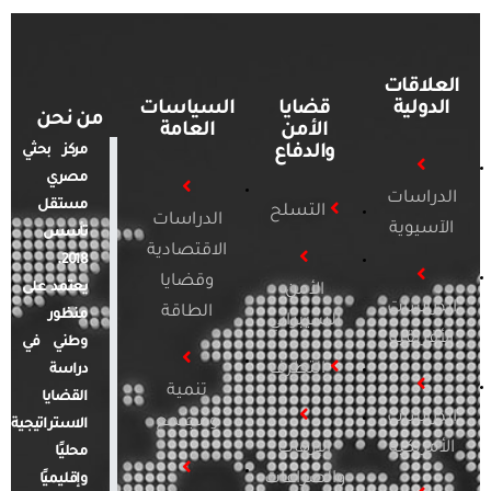
العلاقات
الدولية
قضايا
السياسات
من نحن
الأمن
العامة
والدفاع
مركز بحثي
مصري
الدراسات
مستقل
التسلح
الدراسات
الآسيوية
تأسس
الاقتصادية
2018.
وقضايا
يعتمد على
الأمن
الدراسات
الطاقة
منظور
السيبراني
الأفريقية
وطني في
التطرف
دراسة
تنمية
القضايا
الدراسات
ومجتمع
الاستراتيجية
الأمريكية
الإرهاب
محليًا
والصراعات
وإقليميًا