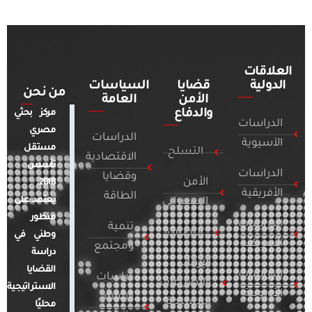
العلاقات
الدولية
قضايا
السياسات
من نحن
الأمن
العامة
والدفاع
مركز بحثي
الدراسات
مصري
الدراسات
الآسيوية
مستقل
التسلح
الاقتصادية
تأسس
الدراسات
وقضايا
الأمن
2018.
الأفريقية
الطاقة
يعتمد على
السيبراني
منظور
الدراسات
تنمية
التطرف
وطني في
الأمريكية
ومجتمع
دراسة
الإرهاب
القضايا
الدراسات
دراسات
والصراعات
الاستراتيجية
الأوروبية
الإعلام
المسلحة
محليًا