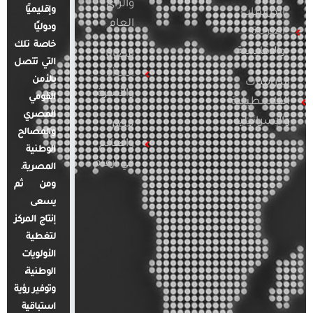
والرأي
وإقليميًا
الدراسات
العام
ودوليًا
العربية
خاصة تلك
والإقليمية
قضايا
التي تتصل
المرأة
بالأمن
الدراسات
والأسرة
القومي
الفلسطينية
المصري
والإسرائيلية
مصر
والمصالح
والعالم
الوطنية
في أرقام
المصرية.
ومن ثم
يسعى
إنتاج المركز
لتغطية
الأولويات
الوطنية،
وتوفير رؤية
استباقية