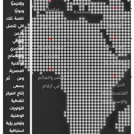
والصراعات
وإقليميًا
دراسات
ودوليًا
المسلحة
الدراسات
الإعلام
خاصة تلك
الأوروبية
والرأي العام
التي تتصل
بالأمن
القومي
الدراسات
قضايا المرأة
المصري
العربية
والأسرة
والمصالح
والإقليمية
الوطنية
المصرية.
مصر والعالم
ومن ثم
الدراسات
في أرقام
يسعى
الفلسطينية
إنتاج المركز
لتغطية
والإسرائيلية
الأولويات
الوطنية،
وتوفير رؤية
استباقية