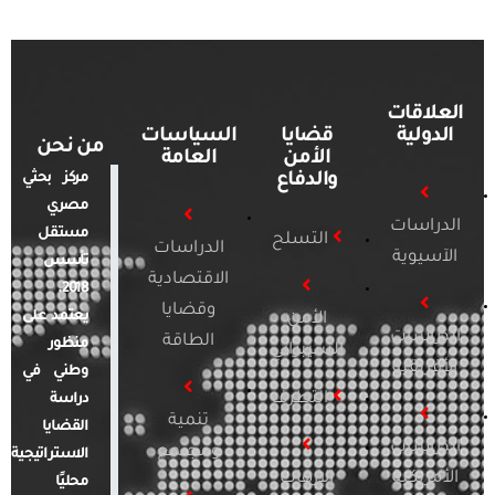
العلاقات
الدولية
قضايا
السياسات
من نحن
الأمن
العامة
والدفاع
مركز بحثي
مصري
الدراسات
مستقل
التسلح
الدراسات
الآسيوية
تأسس
الاقتصادية
2018.
وقضايا
يعتمد على
الأمن
الدراسات
الطاقة
منظور
السيبراني
الأفريقية
وطني في
التطرف
دراسة
تنمية
القضايا
الدراسات
ومجتمع
الاستراتيجية
الأمريكية
الإرهاب
محليًا