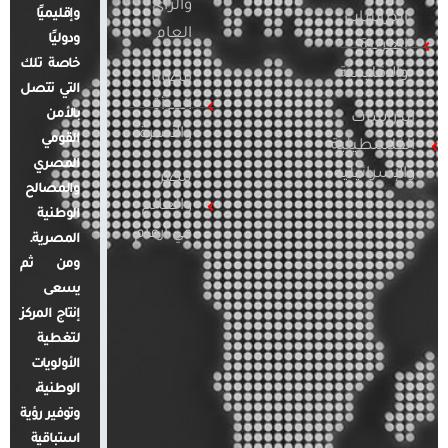
والرأي
وإقليميًا
الدراسات
العام
ودوليًا
العربية
خاصة تلك
والإقليمية
قضايا
التي تتصل
المرأة
بالأمن
الدراسات
والأسرة
القومي
الفلسطينية
المصري
والإسرائيلية
مصر
والمصالح
والعالم
الوطنية
في أرقام
المصرية.
ومن ثم
يسعى
إنتاج المركز
لتغطية
الأولويات
الوطنية،
وتوفير رؤية
استباقية