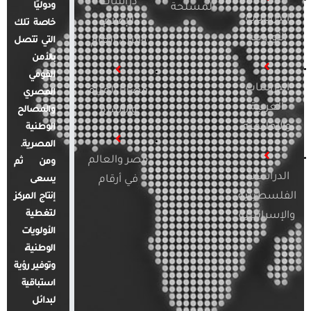
دراسات
ودوليًا
المسلحة
الدراسات
الإعلام
خاصة تلك
الأوروبية
والرأي العام
التي تتصل
بالأمن
القومي
الدراسات
قضايا المرأة
المصري
العربية
والأسرة
والمصالح
والإقليمية
الوطنية
المصرية.
مصر والعالم
ومن ثم
الدراسات
في أرقام
يسعى
الفلسطينية
إنتاج المركز
لتغطية
والإسرائيلية
الأولويات
الوطنية،
وتوفير رؤية
استباقية
لبدائل