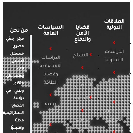
العلاقات
الدولية
قضايا
السياسات
من نحن
الأمن
العامة
والدفاع
مركز بحثي
مصري
الدراسات
مستقل
التسلح
الدراسات
الآسيوية
تأسس
الاقتصادية
2018.
وقضايا
يعتمد على
الأمن
الدراسات
الطاقة
منظور
السيبراني
الأفريقية
وطني في
التطرف
دراسة
تنمية
القضايا
الدراسات
ومجتمع
الاستراتيجية
الأمريكية
الإرهاب
محليًا
والصراعات
وإقليميًا