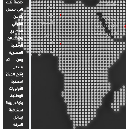
خاصة تلك
والإقليمية
قضايا
التي تتصل
المرأة
بالأمن
الدراسات
والأسرة
القومي
الفلسطينية
المصري
والإسرائيلية
مصر
والمصالح
والعالم
الوطنية
في أرقام
المصرية.
ومن ثم
يسعى
إنتاج المركز
لتغطية
الأولويات
الوطنية،
وتوفير رؤية
استباقية
لبدائل
الحركة