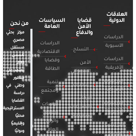
العلاقات
الدولية
قضايا
السياسات
من نحن
الأمن
العامة
والدفاع
مركز بحثي
الدراسات
مصري
الدراسات
الآسيوية
مستقل
التسلح
الاقتصادية
تأسس
الدراسات
وقضايا
الأمن
2018.
الأفريقية
الطاقة
يعتمد على
السيبراني
منظور
الدراسات
تنمية
التطرف
وطني في
الأمريكية
ومجتمع
دراسة
الإرهاب
القضايا
الدراسات
دراسات
والصراعات
الاستراتيجية
الأوروبية
الإعلام
المسلحة
محليًا
والرأي
وإقليميًا
الدراسات
العام
ودوليًا
العربية