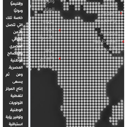
والرأي
وإقليميًا
الدراسات
العام
ودوليًا
العربية
خاصة تلك
والإقليمية
قضايا
التي تتصل
المرأة
بالأمن
الدراسات
والأسرة
القومي
الفلسطينية
المصري
والإسرائيلية
مصر
والمصالح
والعالم
الوطنية
في أرقام
المصرية.
ومن ثم
يسعى
إنتاج المركز
لتغطية
الأولويات
الوطنية،
وتوفير رؤية
استباقية