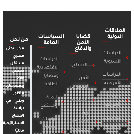
العلاقات
الدولية
قضايا
السياسات
من نحن
الأمن
العامة
والدفاع
مركز بحثي
الدراسات
مصري
الدراسات
الآسيوية
مستقل
التسلح
الاقتصادية
تأسس
الدراسات
وقضايا
الأمن
2018.
الأفريقية
الطاقة
يعتمد على
السيبراني
منظور
الدراسات
تنمية
التطرف
وطني في
الأمريكية
ومجتمع
دراسة
الإرهاب
القضايا
الدراسات
دراسات
والصراعات
الاستراتيجية
الأوروبية
الإعلام
المسلحة
محليًا