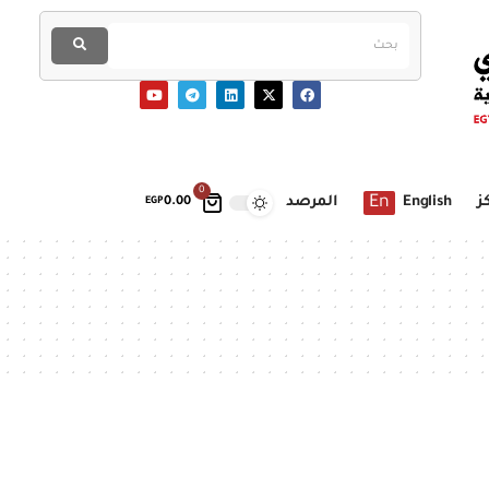
0
En
ز
English
المرصد
EGP
0.00