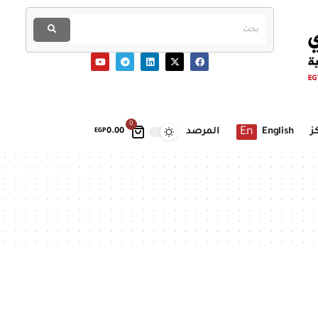
0
En
ز
English
المرصد
EGP
0.00