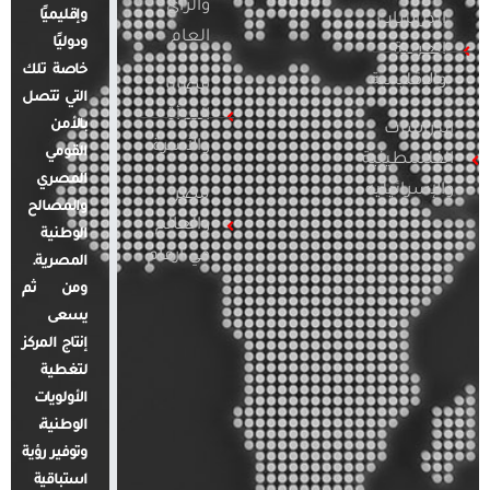
والرأي
وإقليميًا
الدراسات
العام
ودوليًا
العربية
خاصة تلك
والإقليمية
قضايا
التي تتصل
المرأة
بالأمن
الدراسات
والأسرة
القومي
الفلسطينية
المصري
والإسرائيلية
مصر
والمصالح
والعالم
الوطنية
في أرقام
المصرية.
ومن ثم
يسعى
إنتاج المركز
لتغطية
الأولويات
الوطنية،
وتوفير رؤية
استباقية