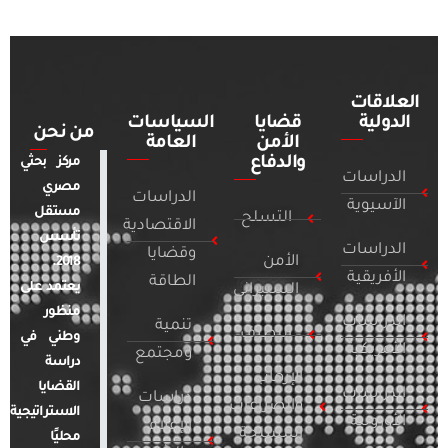
العلاقات
الدولية
قضايا
السياسات
من نحن
الأمن
العامة
والدفاع
مركز بحثي
الدراسات
مصري
الدراسات
الآسيوية
مستقل
التسلح
الاقتصادية
تأسس
الدراسات
وقضايا
الأمن
2018.
الأفريقية
الطاقة
يعتمد على
السيبراني
منظور
الدراسات
تنمية
التطرف
وطني في
الأمريكية
ومجتمع
دراسة
الإرهاب
القضايا
الدراسات
دراسات
والصراعات
الاستراتيجية
الأوروبية
الإعلام
المسلحة
محليًا