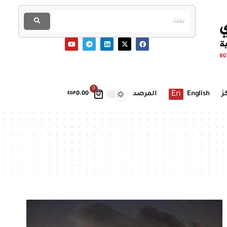
0
En
ز
English
المرصد
EGP
0.00