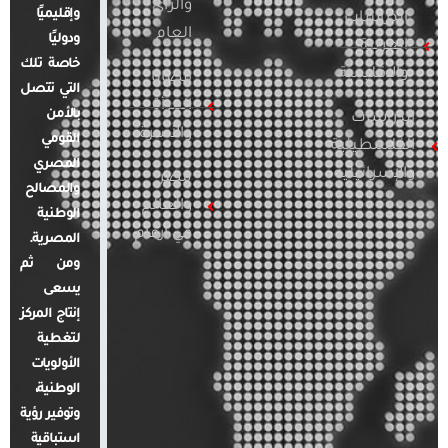
والرأي
وإقليميًا
الدراسات
العام
ودوليًا
العربية
خاصة تلك
والإقليمية
قضايا
التي تتصل
المرأة
بالأمن
الدراسات
والأسرة
القومي
الفلسطينية
المصري
والإسرائيلية
مصر
والمصالح
والعالم
الوطنية
في أرقام
المصرية.
ومن ثم
يسعى
إنتاج المركز
لتغطية
الأولويات
الوطنية،
وتوفير رؤية
استباقية