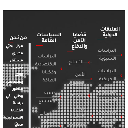
العلاقات
الدولية
قضايا
السياسات
من نحن
الأمن
العامة
والدفاع
مركز بحثي
الدراسات
مصري
الدراسات
الآسيوية
مستقل
التسلح
الاقتصادية
تأسس
الدراسات
وقضايا
الأمن
2018.
الأفريقية
الطاقة
يعتمد على
السيبراني
منظور
الدراسات
تنمية
التطرف
وطني في
الأمريكية
ومجتمع
دراسة
الإرهاب
القضايا
الدراسات
دراسات
والصراعات
الاستراتيجية
الأوروبية
الإعلام
المسلحة
محليًا