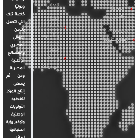
الدراسات
العام
ودوليًا
العربية
خاصة تلك
والإقليمية
قضايا
التي تتصل
المرأة
بالأمن
الدراسات
والأسرة
القومي
الفلسطينية
المصري
والإسرائيلية
مصر
والمصالح
والعالم
الوطنية
في أرقام
المصرية.
ومن ثم
يسعى
إنتاج المركز
لتغطية
الأولويات
الوطنية،
وتوفير رؤية
استباقية
لبدائل