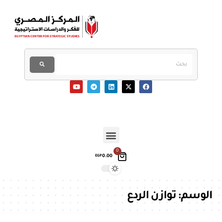
0
0.00
EGP
الوسم:
توازن الردع