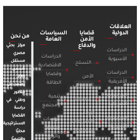
العلاقات
الدولية
قضايا
السياسات
من نحن
الأمن
العامة
والدفاع
مركز بحثي
الدراسات
مصري
الدراسات
الآسيوية
مستقل
التسلح
الاقتصادية
تأسس
الدراسات
وقضايا
الأمن
2018.
الأفريقية
الطاقة
يعتمد على
السيبراني
منظور
الدراسات
تنمية
التطرف
وطني في
الأمريكية
ومجتمع
دراسة
الإرهاب
القضايا
الدراسات
دراسات
والصراعات
الاستراتيجية
الأوروبية
الإعلام
المسلحة
محليًا
والرأي
وإقليميًا