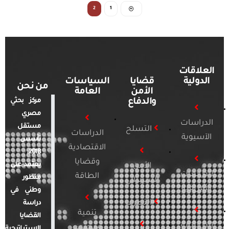
2
1
العلاقات
الدولية
قضايا
السياسات
من نحن
الأمن
العامة
والدفاع
مركز بحثي
مصري
الدراسات
مستقل
التسلح
الدراسات
الآسيوية
تأسس
الاقتصادية
2018.
وقضايا
يعتمد على
الأمن
الدراسات
الطاقة
منظور
السيبراني
الأفريقية
وطني في
التطرف
دراسة
تنمية
القضايا
الدراسات
ومجتمع
الاستراتيجية