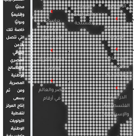
الأمريكية
الإرهاب
محليًا
والصراعات
وإقليميًا
دراسات
ودوليًا
المسلحة
الدراسات
الإعلام
خاصة تلك
الأوروبية
والرأي العام
التي تتصل
بالأمن
القومي
الدراسات
قضايا المرأة
المصري
العربية
والأسرة
والمصالح
والإقليمية
الوطنية
المصرية.
مصر والعالم
ومن ثم
الدراسات
في أرقام
يسعى
الفلسطينية
إنتاج المركز
لتغطية
والإسرائيلية
الأولويات
الوطنية،