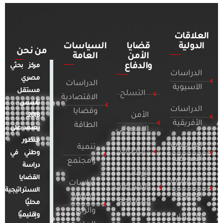
العلاقات
الدولية
قضايا
السياسات
من نحن
الأمن
العامة
والدفاع
مركز بحثي
الدراسات
مصري
الدراسات
الآسيوية
مستقل
التسلح
الاقتصادية
تأسس
الدراسات
وقضايا
الأمن
2018.
الأفريقية
الطاقة
يعتمد على
السيبراني
منظور
الدراسات
تنمية
التطرف
وطني في
الأمريكية
ومجتمع
دراسة
الإرهاب
القضايا
الدراسات
دراسات
والصراعات
الاستراتيجية
الأوروبية
الإعلام
المسلحة
محليًا
والرأي
وإقليميًا
الدراسات