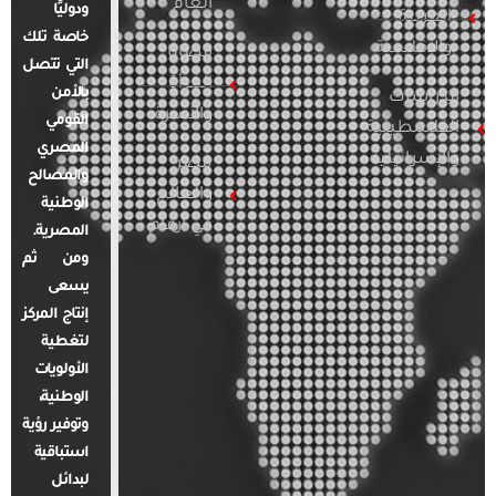
العام
ودوليًا
العربية
خاصة تلك
والإقليمية
قضايا
التي تتصل
المرأة
بالأمن
الدراسات
والأسرة
القومي
الفلسطينية
المصري
والإسرائيلية
مصر
والمصالح
والعالم
الوطنية
في أرقام
المصرية.
ومن ثم
يسعى
إنتاج المركز
لتغطية
الأولويات
الوطنية،
وتوفير رؤية
استباقية
لبدائل