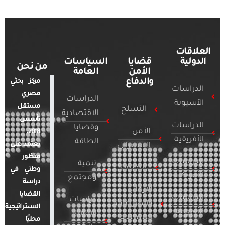
العلاقات
الدولية
قضايا
السياسات
من نحن
الأمن
العامة
والدفاع
مركز بحثي
الدراسات
مصري
الدراسات
الآسيوية
مستقل
التسلح
الاقتصادية
تأسس
الدراسات
وقضايا
الأمن
2018.
الأفريقية
الطاقة
يعتمد على
السيبراني
منظور
الدراسات
تنمية
التطرف
وطني في
الأمريكية
ومجتمع
دراسة
الإرهاب
القضايا
الدراسات
دراسات
والصراعات
الاستراتيجية
الأوروبية
الإعلام
المسلحة
محليًا