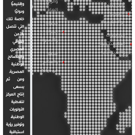
والرأي
وإقليميًا
الدراسات
العام
ودوليًا
العربية
خاصة تلك
والإقليمية
قضايا
التي تتصل
المرأة
بالأمن
الدراسات
والأسرة
القومي
الفلسطينية
المصري
والإسرائيلية
مصر
والمصالح
والعالم
الوطنية
في أرقام
المصرية.
ومن ثم
يسعى
إنتاج المركز
لتغطية
الأولويات
الوطنية،
وتوفير رؤية
استباقية