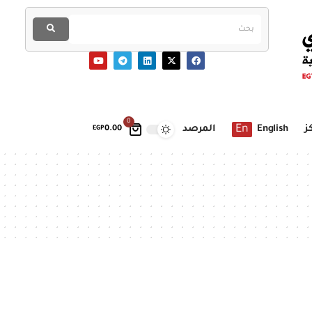
0
En
ز
English
المرصد
EGP
0.00