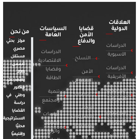
العلاقات
الدولية
قضايا
السياسات
من نحن
الأمن
العامة
والدفاع
مركز بحثي
الدراسات
مصري
الدراسات
الآسيوية
مستقل
التسلح
الاقتصادية
تأسس
الدراسات
وقضايا
الأمن
2018.
الأفريقية
الطاقة
يعتمد على
السيبراني
منظور
الدراسات
تنمية
التطرف
وطني في
الأمريكية
ومجتمع
دراسة
الإرهاب
القضايا
الدراسات
دراسات
والصراعات
الاستراتيجية
الأوروبية
الإعلام
المسلحة
محليًا
والرأي
وإقليميًا
الدراسات