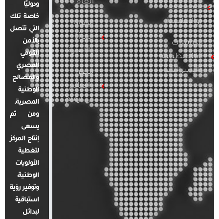
العام
ودوليًا
العربية
خاصة تلك
والإقليمية
قضايا
التي تتصل
المرأة
بالأمن
الدراسات
والأسرة
القومي
الفلسطينية
المصري
والإسرائيلية
مصر
والمصالح
والعالم
الوطنية
في أرقام
المصرية.
ومن ثم
يسعى
إنتاج المركز
لتغطية
الأولويات
الوطنية،
وتوفير رؤية
استباقية
لبدائل