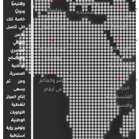
والصراعات
وإقليميًا
دراسات
ودوليًا
المسلحة
الدراسات
الإعلام
خاصة تلك
الأوروبية
والرأي العام
التي تتصل
بالأمن
القومي
الدراسات
قضايا المرأة
المصري
العربية
والأسرة
والمصالح
والإقليمية
الوطنية
المصرية.
مصر والعالم
ومن ثم
الدراسات
في أرقام
يسعى
الفلسطينية
إنتاج المركز
لتغطية
والإسرائيلية
الأولويات
الوطنية،
وتوفير رؤية
استباقية