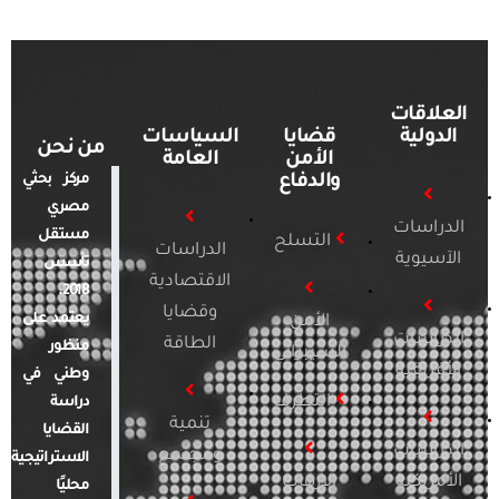
العلاقات
الدولية
قضايا
السياسات
من نحن
الأمن
العامة
والدفاع
مركز بحثي
مصري
الدراسات
مستقل
التسلح
الدراسات
الآسيوية
تأسس
الاقتصادية
2018.
وقضايا
يعتمد على
الأمن
الدراسات
الطاقة
منظور
السيبراني
الأفريقية
وطني في
التطرف
دراسة
تنمية
القضايا
الدراسات
ومجتمع
الاستراتيجية
الأمريكية
الإرهاب
محليًا