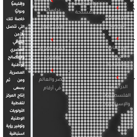
والصراعات
وإقليميًا
دراسات
ودوليًا
المسلحة
الدراسات
الإعلام
خاصة تلك
الأوروبية
والرأي العام
التي تتصل
بالأمن
القومي
الدراسات
قضايا المرأة
المصري
العربية
والأسرة
والمصالح
والإقليمية
الوطنية
المصرية.
مصر والعالم
ومن ثم
الدراسات
في أرقام
يسعى
الفلسطينية
إنتاج المركز
لتغطية
والإسرائيلية
الأولويات
الوطنية،
وتوفير رؤية
استباقية