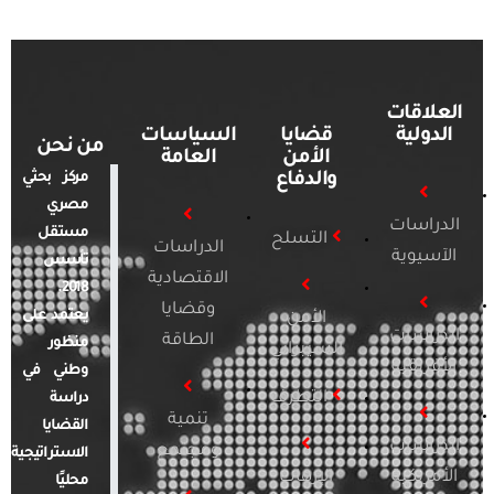
العلاقات
الدولية
قضايا
السياسات
من نحن
الأمن
العامة
والدفاع
مركز بحثي
مصري
الدراسات
مستقل
التسلح
الدراسات
الآسيوية
تأسس
الاقتصادية
2018.
وقضايا
يعتمد على
الأمن
الدراسات
الطاقة
منظور
السيبراني
الأفريقية
وطني في
التطرف
دراسة
تنمية
القضايا
الدراسات
ومجتمع
الاستراتيجية
الأمريكية
الإرهاب
محليًا