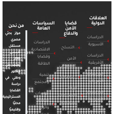
العلاقات
الدولية
قضايا
السياسات
من نحن
الأمن
العامة
والدفاع
مركز بحثي
الدراسات
مصري
الدراسات
الآسيوية
مستقل
التسلح
الاقتصادية
تأسس
الدراسات
وقضايا
الأمن
2018.
الأفريقية
الطاقة
يعتمد على
السيبراني
منظور
الدراسات
تنمية
التطرف
وطني في
الأمريكية
ومجتمع
دراسة
الإرهاب
القضايا
الدراسات
دراسات
والصراعات
الاستراتيجية
الأوروبية
الإعلام
المسلحة
محليًا
والرأي
وإقليميًا
الدراسات