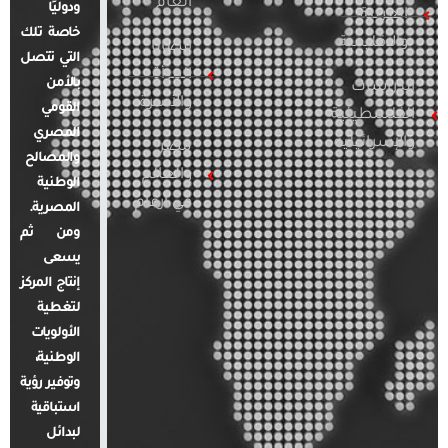
العام
ودوليًا
العربية
خاصة تلك
والإقليمية
قضايا
التي تتصل
المرأة
بالأمن
الدراسات
والأسرة
القومي
الفلسطينية
المصري
والإسرائيلية
مصر
والمصالح
والعالم
الوطنية
في أرقام
المصرية.
ومن ثم
يسعى
إنتاج المركز
لتغطية
الأولويات
الوطنية،
وتوفير رؤية
استباقية
لبدائل