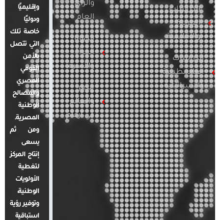
والرأي
وإقليميًا
الدراسات
العام
ودوليًا
العربية
خاصة تلك
والإقليمية
قضايا
التي تتصل
المرأة
بالأمن
الدراسات
والأسرة
القومي
الفلسطينية
المصري
والإسرائيلية
مصر
والمصالح
والعالم
الوطنية
في أرقام
المصرية.
ومن ثم
يسعى
إنتاج المركز
لتغطية
الأولويات
الوطنية،
وتوفير رؤية
استباقية