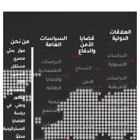
العلاقات
الدولية
قضايا
السياسات
من نحن
الأمن
العامة
والدفاع
مركز بحثي
الدراسات
مصري
الدراسات
الآسيوية
مستقل
التسلح
الاقتصادية
تأسس
الدراسات
وقضايا
الأمن
2018.
الأفريقية
الطاقة
يعتمد على
السيبراني
منظور
الدراسات
تنمية
التطرف
وطني في
الأمريكية
ومجتمع
دراسة
الإرهاب
القضايا
الدراسات
دراسات
والصراعات
الاستراتيجية
الأوروبية
الإعلام
المسلحة
محليًا