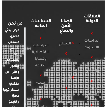
العلاقات
الدولية
قضايا
السياسات
من نحن
الأمن
العامة
والدفاع
مركز بحثي
مصري
الدراسات
مستقل
التسلح
الدراسات
الآسيوية
تأسس
الاقتصادية
2018.
وقضايا
يعتمد على
الأمن
الدراسات
الطاقة
منظور
السيبراني
الأفريقية
وطني في
التطرف
دراسة
تنمية
القضايا
الدراسات
ومجتمع
الاستراتيجية
الأمريكية
الإرهاب
محليًا
والصراعات
وإقليميًا
دراسات