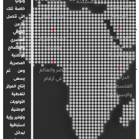
ودوليًا
المسلحة
الدراسات
الإعلام
خاصة تلك
الأوروبية
والرأي العام
التي تتصل
بالأمن
القومي
الدراسات
قضايا المرأة
المصري
العربية
والأسرة
والمصالح
والإقليمية
الوطنية
المصرية.
مصر والعالم
ومن ثم
الدراسات
في أرقام
يسعى
الفلسطينية
إنتاج المركز
لتغطية
والإسرائيلية
الأولويات
الوطنية،
وتوفير رؤية
استباقية
لبدائل