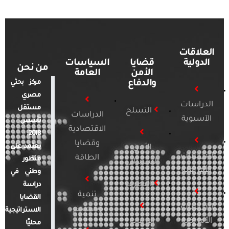
العلاقات
الدولية
قضايا
السياسات
من نحن
الأمن
العامة
والدفاع
مركز بحثي
مصري
الدراسات
مستقل
التسلح
الدراسات
الآسيوية
تأسس
الاقتصادية
2018.
وقضايا
يعتمد على
الأمن
الدراسات
الطاقة
منظور
السيبراني
الأفريقية
وطني في
التطرف
دراسة
تنمية
القضايا
الدراسات
ومجتمع
الاستراتيجية
الأمريكية
الإرهاب
محليًا