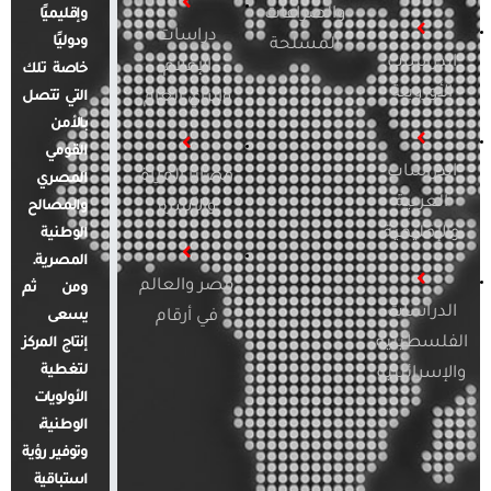
والصراعات
وإقليميًا
دراسات
ودوليًا
المسلحة
الدراسات
الإعلام
خاصة تلك
الأوروبية
والرأي العام
التي تتصل
بالأمن
القومي
الدراسات
قضايا المرأة
المصري
العربية
والأسرة
والمصالح
والإقليمية
الوطنية
المصرية.
مصر والعالم
ومن ثم
الدراسات
في أرقام
يسعى
الفلسطينية
إنتاج المركز
لتغطية
والإسرائيلية
الأولويات
الوطنية،
وتوفير رؤية
استباقية