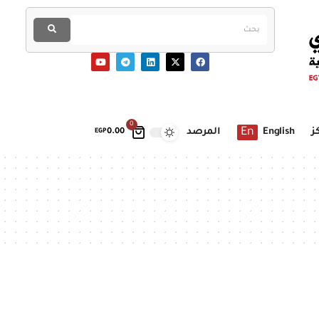
0
En
ز
English
المرصد
EGP
0.00