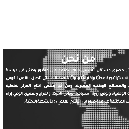
من نحن
مركز بحثي مصري مستقل تأسس 2018. يعتمد على منظور وطني في دراسة
الاستراتيجية محليًا وإقليميًا ودوليًا خاصة تلك التي تتصل بالأمن القومي
والمصالح الوطنية المصرية. ومن ثم يسعى إنتاج المركز لتغطية
ت الوطنية، وتوفير رؤية استباقية لبدائل الحركة والقرار. وتعميق الوعي إزاء
ت المختلفة عبر عدة صور من الإنتاج العلمي، والأنشطة البحثية.