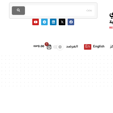
0
En
ز
English
المرصد
EGP
0.00