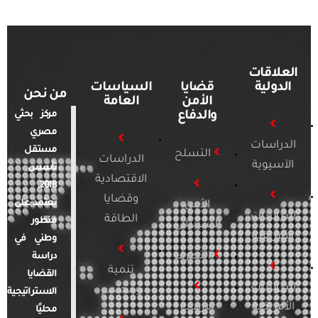
العلاقات
الدولية
قضايا
السياسات
من نحن
الأمن
العامة
والدفاع
مركز بحثي
مصري
الدراسات
مستقل
التسلح
الدراسات
الآسيوية
تأسس
الاقتصادية
2018.
وقضايا
يعتمد على
الأمن
الدراسات
الطاقة
منظور
السيبراني
الأفريقية
وطني في
التطرف
دراسة
تنمية
القضايا
الدراسات
ومجتمع
الاستراتيجية
الأمريكية
الإرهاب
محليًا