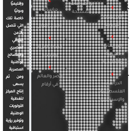
والصراعات
وإقليميًا
دراسات
ودوليًا
المسلحة
الدراسات
الإعلام
خاصة تلك
الأوروبية
والرأي العام
التي تتصل
بالأمن
القومي
الدراسات
قضايا المرأة
المصري
العربية
والأسرة
والمصالح
والإقليمية
الوطنية
المصرية.
مصر والعالم
ومن ثم
الدراسات
في أرقام
يسعى
الفلسطينية
إنتاج المركز
لتغطية
والإسرائيلية
الأولويات
الوطنية،
وتوفير رؤية
استباقية