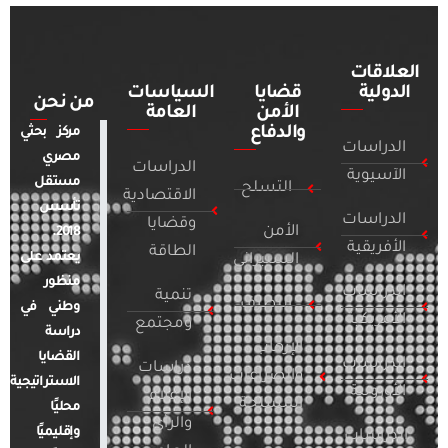
العلاقات
الدولية
قضايا
السياسات
من نحن
الأمن
العامة
والدفاع
مركز بحثي
الدراسات
مصري
الدراسات
الآسيوية
مستقل
التسلح
الاقتصادية
تأسس
الدراسات
وقضايا
الأمن
2018.
الأفريقية
الطاقة
يعتمد على
السيبراني
منظور
الدراسات
تنمية
التطرف
وطني في
الأمريكية
ومجتمع
دراسة
الإرهاب
القضايا
الدراسات
دراسات
والصراعات
الاستراتيجية
الأوروبية
الإعلام
المسلحة
محليًا
والرأي
وإقليميًا
الدراسات