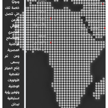
العام
ودوليًا
العربية
خاصة تلك
والإقليمية
قضايا
التي تتصل
المرأة
بالأمن
الدراسات
والأسرة
القومي
الفلسطينية
المصري
والإسرائيلية
مصر
والمصالح
والعالم
الوطنية
في أرقام
المصرية.
ومن ثم
يسعى
إنتاج المركز
لتغطية
الأولويات
الوطنية،
وتوفير رؤية
استباقية
لبدائل