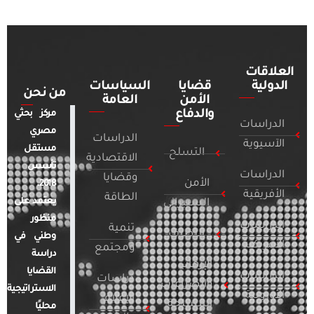
العلاقات
الدولية
قضايا
السياسات
من نحن
الأمن
العامة
والدفاع
مركز بحثي
الدراسات
مصري
الدراسات
الآسيوية
مستقل
التسلح
الاقتصادية
تأسس
الدراسات
وقضايا
الأمن
2018.
الأفريقية
الطاقة
يعتمد على
السيبراني
منظور
الدراسات
تنمية
التطرف
وطني في
الأمريكية
ومجتمع
دراسة
الإرهاب
القضايا
الدراسات
دراسات
والصراعات
الاستراتيجية
الأوروبية
الإعلام
المسلحة
محليًا