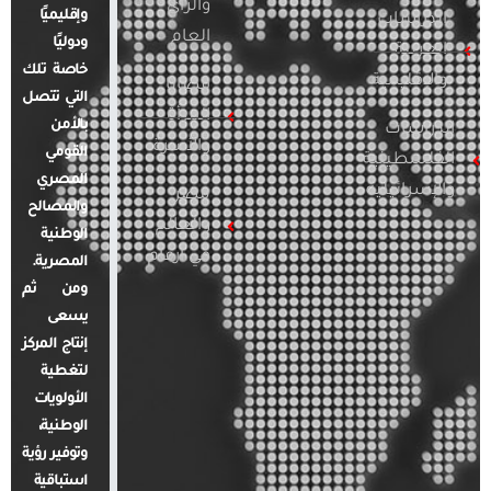
والرأي
وإقليميًا
الدراسات
العام
ودوليًا
العربية
خاصة تلك
والإقليمية
قضايا
التي تتصل
المرأة
بالأمن
الدراسات
والأسرة
القومي
الفلسطينية
المصري
والإسرائيلية
مصر
والمصالح
والعالم
الوطنية
في أرقام
المصرية.
ومن ثم
يسعى
إنتاج المركز
لتغطية
الأولويات
الوطنية،
وتوفير رؤية
استباقية