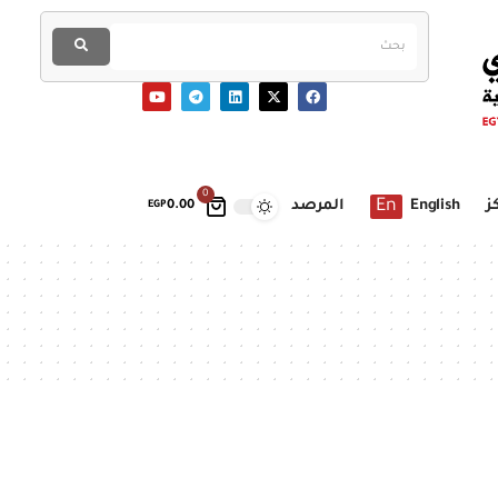
0
En
ز
English
المرصد
EGP
0.00