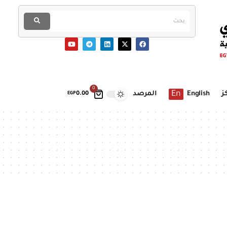
0
En
ز
English
المرصد
EGP
0.00