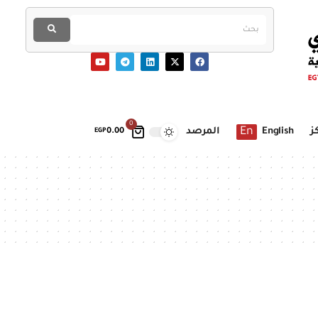
0
En
ز
English
المرصد
EGP
0.00