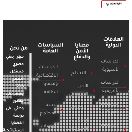
أقرأ المزيد
العلاقات
الدولية
قضايا
السياسات
من نحن
الأمن
العامة
والدفاع
مركز بحثي
الدراسات
مصري
الدراسات
الآسيوية
مستقل
التسلح
الاقتصادية
تأسس
الدراسات
وقضايا
الأمن
2018.
الأفريقية
الطاقة
يعتمد على
السيبراني
منظور
الدراسات
تنمية
التطرف
وطني في
الأمريكية
ومجتمع
دراسة
الإرهاب
القضايا
الدراسات
دراسات
والصراعات
الاستراتيجية