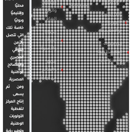
الأوروبية
الإعلام
المسلحة
محليًا
والرأي
وإقليميًا
الدراسات
العام
ودوليًا
العربية
خاصة تلك
والإقليمية
قضايا
التي تتصل
المرأة
بالأمن
الدراسات
والأسرة
القومي
الفلسطينية
المصري
والإسرائيلية
مصر
والمصالح
والعالم
الوطنية
في أرقام
المصرية.
ومن ثم
يسعى
إنتاج المركز
لتغطية
الأولويات
الوطنية،
وتوفير رؤية