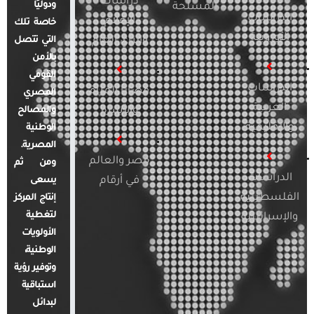
دراسات
ودوليًا
المسلحة
الدراسات
الإعلام
خاصة تلك
الأوروبية
والرأي العام
التي تتصل
بالأمن
القومي
الدراسات
قضايا المرأة
المصري
العربية
والأسرة
والمصالح
والإقليمية
الوطنية
المصرية.
مصر والعالم
ومن ثم
الدراسات
في أرقام
يسعى
الفلسطينية
إنتاج المركز
لتغطية
والإسرائيلية
الأولويات
الوطنية،
وتوفير رؤية
استباقية
لبدائل