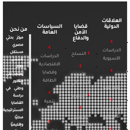
العلاقات
الدولية
قضايا
السياسات
من نحن
الأمن
العامة
والدفاع
مركز بحثي
مصري
الدراسات
مستقل
التسلح
الدراسات
الآسيوية
تأسس
الاقتصادية
2018.
وقضايا
يعتمد على
الأمن
الدراسات
الطاقة
منظور
السيبراني
الأفريقية
وطني في
التطرف
دراسة
تنمية
القضايا
الدراسات
ومجتمع
الاستراتيجية
الأمريكية
الإرهاب
محليًا
والصراعات
وإقليميًا