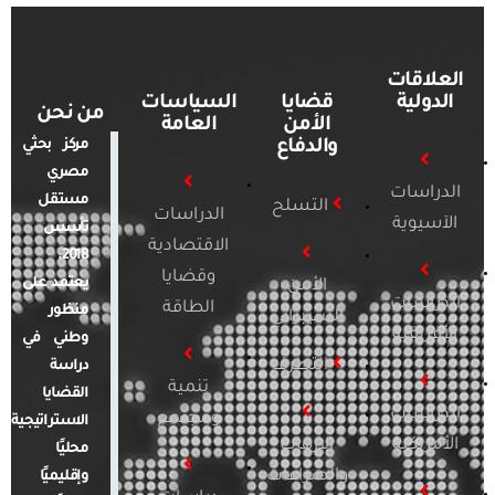
العلاقات
الدولية
قضايا
السياسات
من نحن
الأمن
العامة
والدفاع
مركز بحثي
مصري
الدراسات
مستقل
التسلح
الدراسات
الآسيوية
تأسس
الاقتصادية
2018.
وقضايا
يعتمد على
الأمن
الدراسات
الطاقة
منظور
السيبراني
الأفريقية
وطني في
التطرف
دراسة
تنمية
القضايا
الدراسات
ومجتمع
الاستراتيجية
الأمريكية
الإرهاب
محليًا
والصراعات
وإقليميًا