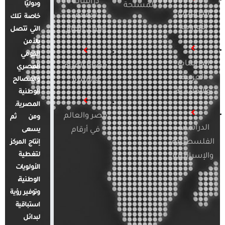
دراسات
ودوليًا
المسلحة
الدراسات
الإعلام
خاصة تلك
الأوروبية
والرأي العام
التي تتصل
بالأمن
القومي
الدراسات
قضايا المرأة
المصري
العربية
والأسرة
والمصالح
والإقليمية
الوطنية
المصرية.
مصر والعالم
ومن ثم
الدراسات
في أرقام
يسعى
الفلسطينية
إنتاج المركز
لتغطية
والإسرائيلية
الأولويات
الوطنية،
وتوفير رؤية
استباقية
لبدائل