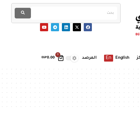
0
En
ز
English
المرصد
EGP
0.00