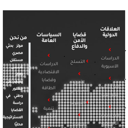
العلاقات
الدولية
قضايا
السياسات
من نحن
الأمن
العامة
والدفاع
مركز بحثي
مصري
الدراسات
مستقل
التسلح
الدراسات
الآسيوية
تأسس
الاقتصادية
2018.
وقضايا
يعتمد على
الأمن
الدراسات
الطاقة
منظور
السيبراني
الأفريقية
وطني في
التطرف
دراسة
تنمية
القضايا
الدراسات
ومجتمع
الاستراتيجية
الأمريكية
الإرهاب
محليًا