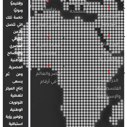
والصراعات
وإقليميًا
دراسات
ودوليًا
المسلحة
الدراسات
الإعلام
خاصة تلك
الأوروبية
والرأي العام
التي تتصل
بالأمن
القومي
الدراسات
قضايا المرأة
المصري
العربية
والأسرة
والمصالح
والإقليمية
الوطنية
المصرية.
مصر والعالم
ومن ثم
الدراسات
في أرقام
يسعى
الفلسطينية
إنتاج المركز
لتغطية
والإسرائيلية
الأولويات
الوطنية،
وتوفير رؤية
استباقية