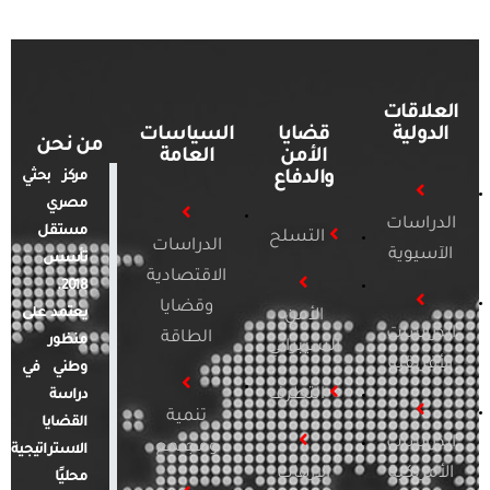
العلاقات
الدولية
قضايا
السياسات
من نحن
الأمن
العامة
والدفاع
مركز بحثي
مصري
الدراسات
مستقل
التسلح
الدراسات
الآسيوية
تأسس
الاقتصادية
2018.
وقضايا
يعتمد على
الأمن
الدراسات
الطاقة
منظور
السيبراني
الأفريقية
وطني في
التطرف
دراسة
تنمية
القضايا
الدراسات
ومجتمع
الاستراتيجية
الأمريكية
الإرهاب
محليًا