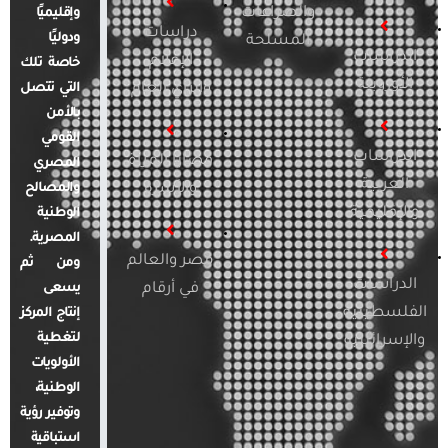
والصراعات
وإقليميًا
دراسات
ودوليًا
المسلحة
الدراسات
الإعلام
خاصة تلك
الأوروبية
والرأي العام
التي تتصل
بالأمن
القومي
الدراسات
قضايا المرأة
المصري
العربية
والأسرة
والمصالح
والإقليمية
الوطنية
المصرية.
مصر والعالم
ومن ثم
الدراسات
في أرقام
يسعى
الفلسطينية
إنتاج المركز
لتغطية
والإسرائيلية
الأولويات
الوطنية،
وتوفير رؤية
استباقية