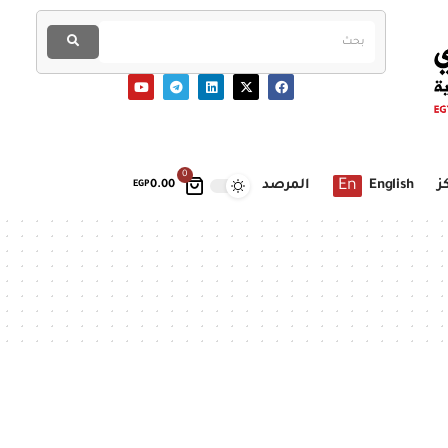
0
En
ز
English
المرصد
EGP
0.00