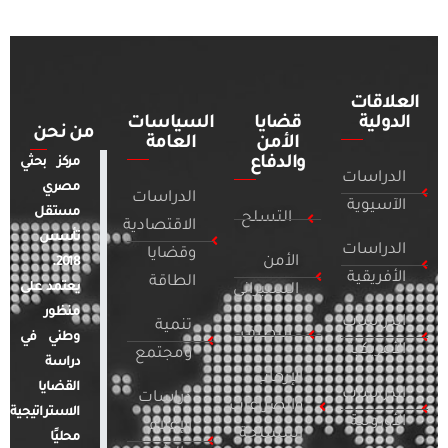
العلاقات
الدولية
قضايا
السياسات
من نحن
الأمن
العامة
والدفاع
مركز بحثي
الدراسات
مصري
الدراسات
الآسيوية
مستقل
التسلح
الاقتصادية
تأسس
الدراسات
وقضايا
الأمن
2018.
الأفريقية
الطاقة
يعتمد على
السيبراني
منظور
الدراسات
تنمية
التطرف
وطني في
الأمريكية
ومجتمع
دراسة
الإرهاب
القضايا
الدراسات
دراسات
والصراعات
الاستراتيجية
الأوروبية
الإعلام
المسلحة
محليًا