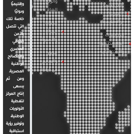
والرأي
وإقليميًا
الدراسات
العام
ودوليًا
العربية
خاصة تلك
والإقليمية
قضايا
التي تتصل
المرأة
بالأمن
الدراسات
والأسرة
القومي
الفلسطينية
المصري
والإسرائيلية
مصر
والمصالح
والعالم
الوطنية
في أرقام
المصرية.
ومن ثم
يسعى
إنتاج المركز
لتغطية
الأولويات
الوطنية،
وتوفير رؤية
استباقية