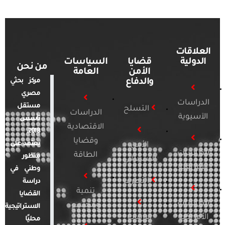
العلاقات
الدولية
قضايا
السياسات
من نحن
الأمن
العامة
والدفاع
مركز بحثي
مصري
الدراسات
مستقل
التسلح
الدراسات
الآسيوية
تأسس
الاقتصادية
2018.
وقضايا
يعتمد على
الأمن
الدراسات
الطاقة
منظور
السيبراني
الأفريقية
وطني في
التطرف
دراسة
تنمية
القضايا
الدراسات
ومجتمع
الاستراتيجية
الأمريكية
الإرهاب
محليًا