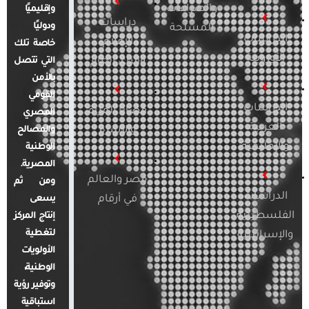
والصراعات
وإقليميًا
دراسات
ودوليًا
المسلحة
الدراسات
الإعلام
خاصة تلك
الأوروبية
والرأي العام
التي تتصل
بالأمن
القومي
الدراسات
قضايا المرأة
المصري
العربية
والأسرة
والمصالح
والإقليمية
الوطنية
المصرية.
مصر والعالم
ومن ثم
الدراسات
في أرقام
يسعى
الفلسطينية
إنتاج المركز
لتغطية
والإسرائيلية
الأولويات
الوطنية،
وتوفير رؤية
استباقية