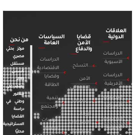
العلاقات
الدولية
قضايا
السياسات
من نحن
الأمن
العامة
والدفاع
مركز بحثي
الدراسات
مصري
الدراسات
الآسيوية
مستقل
التسلح
الاقتصادية
تأسس
الدراسات
وقضايا
الأمن
2018.
الأفريقية
الطاقة
يعتمد على
السيبراني
منظور
الدراسات
تنمية
التطرف
وطني في
الأمريكية
ومجتمع
دراسة
الإرهاب
القضايا
الدراسات
دراسات
والصراعات
الاستراتيجية
الأوروبية
الإعلام
المسلحة
محليًا