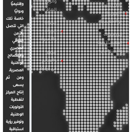
والرأي
وإقليميًا
الدراسات
العام
ودوليًا
العربية
خاصة تلك
والإقليمية
قضايا
التي تتصل
المرأة
بالأمن
الدراسات
والأسرة
القومي
الفلسطينية
المصري
والإسرائيلية
مصر
والمصالح
والعالم
الوطنية
في أرقام
المصرية.
ومن ثم
يسعى
إنتاج المركز
لتغطية
الأولويات
الوطنية،
وتوفير رؤية
استباقية