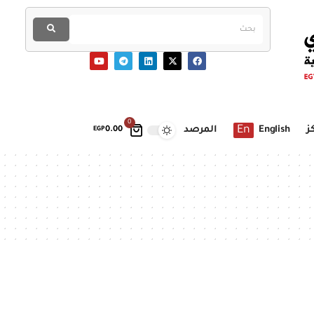
0
En
ز
English
المرصد
EGP
0.00