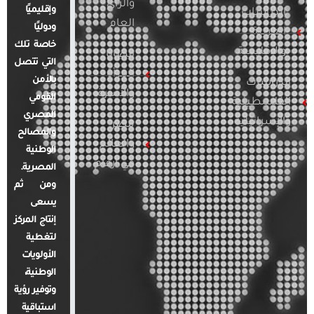
والرأي
وإقليميًا
الدراسات
العام
ودوليًا
العربية
خاصة تلك
والإقليمية
قضايا
التي تتصل
المرأة
بالأمن
الدراسات
والأسرة
القومي
الفلسطينية
المصري
والإسرائيلية
مصر
والمصالح
والعالم
الوطنية
في أرقام
المصرية.
ومن ثم
يسعى
إنتاج المركز
لتغطية
الأولويات
الوطنية،
وتوفير رؤية
استباقية