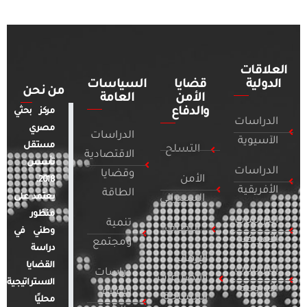
العلاقات
الدولية
قضايا
السياسات
من نحن
الأمن
العامة
والدفاع
مركز بحثي
الدراسات
مصري
الدراسات
الآسيوية
مستقل
التسلح
الاقتصادية
تأسس
الدراسات
وقضايا
الأمن
2018.
الأفريقية
الطاقة
يعتمد على
السيبراني
منظور
الدراسات
تنمية
التطرف
وطني في
الأمريكية
ومجتمع
دراسة
الإرهاب
القضايا
الدراسات
دراسات
والصراعات
الاستراتيجية
الأوروبية
الإعلام
المسلحة
محليًا