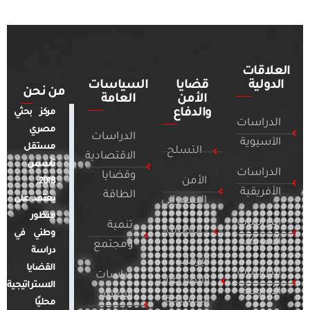
العلاقات
الدولية
قضايا
السياسات
من نحن
الأمن
العامة
والدفاع
مركز بحثي
الدراسات
مصري
الدراسات
الآسيوية
مستقل
التسلح
الاقتصادية
تأسس
الدراسات
وقضايا
الأمن
2018.
الأفريقية
الطاقة
يعتمد على
السيبراني
منظور
الدراسات
تنمية
التطرف
وطني في
الأمريكية
ومجتمع
دراسة
الإرهاب
القضايا
الدراسات
دراسات
والصراعات
الاستراتيجية
الأوروبية
الإعلام
المسلحة
محليًا