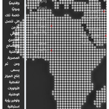
والرأي
وإقليميًا
الدراسات
العام
ودوليًا
العربية
خاصة تلك
والإقليمية
قضايا
التي تتصل
المرأة
بالأمن
الدراسات
والأسرة
القومي
الفلسطينية
المصري
والإسرائيلية
مصر
والمصالح
والعالم
الوطنية
في أرقام
المصرية.
ومن ثم
يسعى
إنتاج المركز
لتغطية
الأولويات
الوطنية،
وتوفير رؤية
استباقية