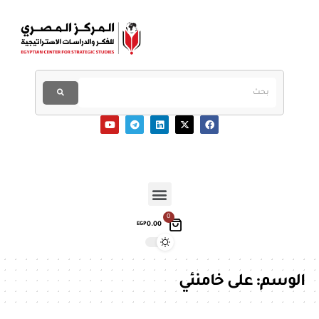
0
0.00
EGP
الوسم:
على خامنئي