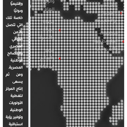
والرأي
وإقليميًا
الدراسات
العام
ودوليًا
العربية
خاصة تلك
والإقليمية
قضايا
التي تتصل
المرأة
بالأمن
الدراسات
والأسرة
القومي
الفلسطينية
المصري
والإسرائيلية
مصر
والمصالح
والعالم
الوطنية
في أرقام
المصرية.
ومن ثم
يسعى
إنتاج المركز
لتغطية
الأولويات
الوطنية،
وتوفير رؤية
استباقية