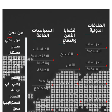
العلاقات
الدولية
قضايا
السياسات
من نحن
الأمن
العامة
والدفاع
مركز بحثي
الدراسات
مصري
الدراسات
الآسيوية
مستقل
التسلح
الاقتصادية
تأسس
الدراسات
وقضايا
الأمن
2018.
الأفريقية
الطاقة
يعتمد على
السيبراني
منظور
الدراسات
تنمية
التطرف
وطني في
الأمريكية
ومجتمع
دراسة
الإرهاب
القضايا
الدراسات
دراسات
والصراعات
الاستراتيجية
الأوروبية
الإعلام
المسلحة
محليًا