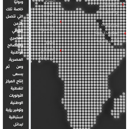
العام
ودوليًا
العربية
خاصة تلك
والإقليمية
قضايا
التي تتصل
المرأة
بالأمن
الدراسات
والأسرة
القومي
الفلسطينية
المصري
والإسرائيلية
مصر
والمصالح
والعالم
الوطنية
في أرقام
المصرية.
ومن ثم
يسعى
إنتاج المركز
لتغطية
الأولويات
الوطنية،
وتوفير رؤية
استباقية
لبدائل