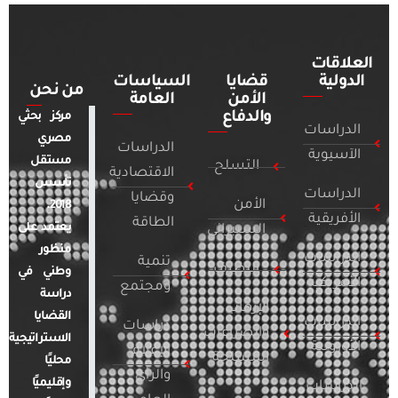
العلاقات
الدولية
قضايا
السياسات
من نحن
الأمن
العامة
والدفاع
مركز بحثي
الدراسات
مصري
الدراسات
الآسيوية
مستقل
التسلح
الاقتصادية
تأسس
الدراسات
وقضايا
الأمن
2018.
الأفريقية
الطاقة
يعتمد على
السيبراني
منظور
الدراسات
تنمية
التطرف
وطني في
الأمريكية
ومجتمع
دراسة
الإرهاب
القضايا
الدراسات
دراسات
والصراعات
الاستراتيجية
الأوروبية
الإعلام
المسلحة
محليًا
والرأي
وإقليميًا
الدراسات