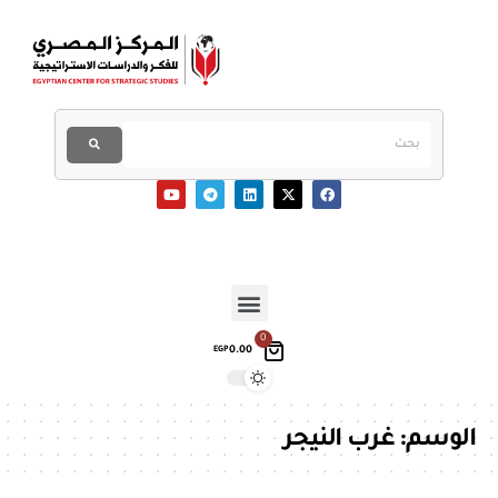
0
0.00
EGP
الوسم:
غرب النيجر